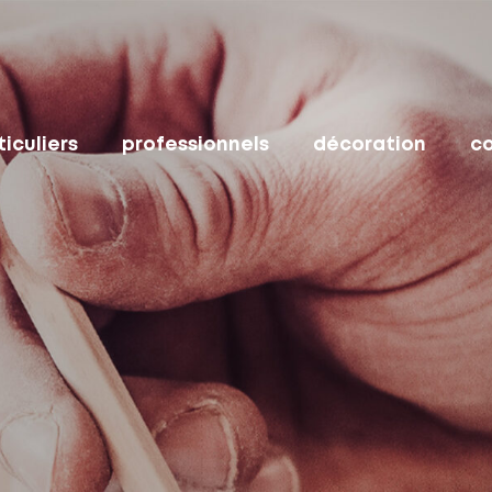
ticuliers
professionnels
décoration
c